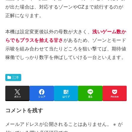
が出た場合は、対応するゾーンやCZまで続行するのが
正解になります。
本機は設定変更後以外の母数が大きく、
浅いゲーム数か
らでもプラスを拾える甘さ
があるため、ゾーンとモード
示唆を組み合わせて当たりどころを狙い撃てば、期待値
稼働でしっかり数字を伸ばしていける一台といえます。
三洋
ポスト
シェア
はてブ
送る
Pocket
コメントを残す
メールアドレスが公開されることはありません。
※
が