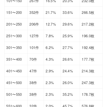
101〜150
267件
16.5%
20.3%
232.0枚
151〜200
352件
21.7%
33.6%
266.5枚
201〜250
206件
12.7%
29.6%
217.2枚
251〜300
127件
7.8%
25.9%
196.0枚
301〜350
101件
6.2%
27.7%
192.4枚
351〜400
70件
4.3%
26.6%
177.7枚
401〜450
47件
2.9%
24.4%
214.3枚
451〜500
38件
2.3%
26.0%
247.3枚
501〜550
38件
2.3%
35.2%
178.7枚
551〜600
32件
2.0%
45.7%
576.8枚