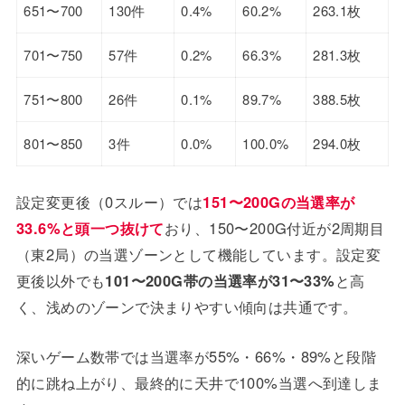
651〜700
130件
0.4%
60.2%
263.1枚
701〜750
57件
0.2%
66.3%
281.3枚
751〜800
26件
0.1%
89.7%
388.5枚
801〜850
3件
0.0%
100.0%
294.0枚
設定変更後（0スルー）では
151〜200Gの当選率が
33.6%と頭一つ抜けて
おり、150〜200G付近が2周期目
（東2局）の当選ゾーンとして機能しています。設定変
更後以外でも
101〜200G帯の当選率が31〜33%
と高
く、浅めのゾーンで決まりやすい傾向は共通です。
深いゲーム数帯では当選率が55%・66%・89%と段階
的に跳ね上がり、最終的に天井で100%当選へ到達しま