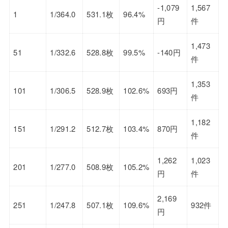
-1,079
1,567
1
1/364.0
531.1枚
96.4%
円
件
1,473
51
1/332.6
528.8枚
99.5%
-140円
件
1,353
101
1/306.5
528.9枚
102.6%
693円
件
1,182
151
1/291.2
512.7枚
103.4%
870円
件
1,262
1,023
201
1/277.0
508.9枚
105.2%
円
件
2,169
251
1/247.8
507.1枚
109.6%
932件
円