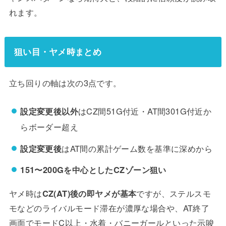
れます。
狙い目・ヤメ時まとめ
立ち回りの軸は次の3点です。
設定変更後以外
はCZ間51G付近・AT間301G付近か
らボーダー超え
設定変更後
はAT間の累計ゲーム数を基準に深めから
151〜200Gを中心としたCZゾーン狙い
ヤメ時は
CZ(AT)後の即ヤメが基本
ですが、ステルスモ
モなどのライバルモード滞在が濃厚な場合や、AT終了
画面でモードC以上・水着・バニーガールといった示唆