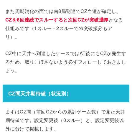
また周期消化の面では南8局到達でCZ当選が確定し、
CZを6回連続でスルーすると次回CZが突破濃厚
となる
仕組みです（1スルー・2スルーでの突破振分もア
リ）。
CZ中に天井へ到達したケースではAT後にもCZが発生す
るため、取りこぼさないよう必ずフォローしておきまし
ょう。
CZ間天井期待値（状況別）
まずはCZ間（前回CZからの累計ゲーム数）で見た天井
期待値です。設定変更後（0スルー）と、設定変更後以
外に分けて掲載します。