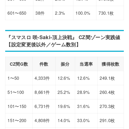
601〜650
38件
2.3%
100.0%
730.1枚
『スマスロ 咲-Saki-頂上決戦』 CZ間ゾーン実践値
【設定変更後以外／ゲーム数別】
CZ間G数
件数
振分
当選率
獲得枚数
1〜50
4,333件
12.6%
12.6%
249.1枚
51〜100
8,661件
25.2%
28.9%
260.4枚
101〜150
6,731件
19.6%
31.6%
270.3枚
151〜200
4,808件
14.0%
33.0%
291.0枚