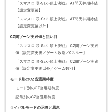
『スマスロ 咲-Saki-頂上決戦』 AT間天井期待値
【設定変更後】
『スマスロ 咲-Saki-頂上決戦』 AT間天井期待値
【設定変更後以外】
CZ間ゾーン実践値と狙い目
『スマスロ 咲-Saki-頂上決戦』 CZ間ゾーン実践
値【設定変更後／ゲーム数別／0スルー】
『スマスロ 咲-Saki-頂上決戦』 CZ間ゾーン実践
値【設定変更後以外／ゲーム数別】
モード別のCZ当選期待度
モード別のCZ当選期待度
記号別のCZ当選期待度
ライバルモードの示唆と恩恵