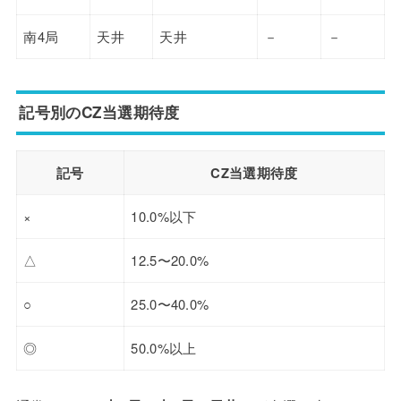
南4局
天井
天井
－
－
記号別のCZ当選期待度
記号
CZ当選期待度
×
10.0%以下
△
12.5〜20.0%
○
25.0〜40.0%
◎
50.0%以上