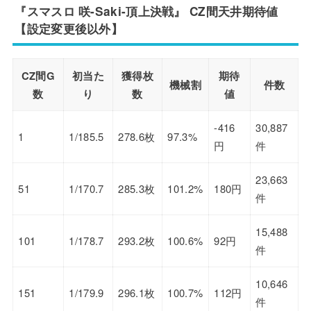
『スマスロ 咲-Saki-頂上決戦』 CZ間天井期待値
【設定変更後以外】
CZ間G
初当た
獲得枚
期待
機械割
件数
数
り
数
値
-416
30,887
1
1/185.5
278.6枚
97.3%
円
件
23,663
51
1/170.7
285.3枚
101.2%
180円
件
15,488
101
1/178.7
293.2枚
100.6%
92円
件
10,646
151
1/179.9
296.1枚
100.7%
112円
件