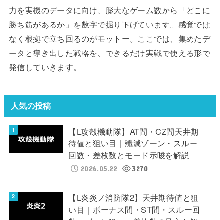
力を実機のデータに向け、膨大なゲーム数から「どこに
勝ち筋があるか」を数字で掘り下げています。感覚では
なく根拠で立ち回るのがモットー。ここでは、集めたデ
ータと導き出した戦略を、できるだけ実戦で使える形で
発信していきます。
人気の投稿
【L攻殻機動隊】AT間・CZ間天井期
待値と狙い目｜殲滅ゾーン・スルー
回数・差枚数とモード示唆を解説
2026.05.22
3270
【L炎炎ノ消防隊2】天井期待値と狙
い目｜ボーナス間・ST間・スルー回