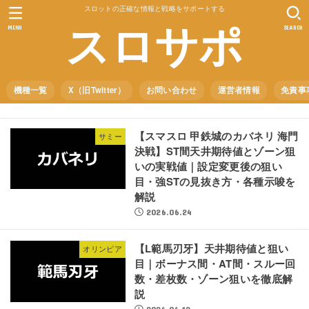
スロットの正確な情報と戦略をサポートする
スロサポ
MENU
SEARCH
機種一覧
X（旧Twitter）
お問い合わせ
運営者情報
免責事
【スマスロ 甲鉄城のカバネリ 海門
サミー
決戦】ST間天井期待値とゾーン狙
いの実戦値｜設定変更後の狙い
目・強STの見抜き方・各種示唆を
解説
2026.06.24
【L範馬刃牙】天井期待値と狙い
オリンピア
目｜ボーナス間・AT間・スルー回
数・差枚数・ゾーン狙いを徹底解
説