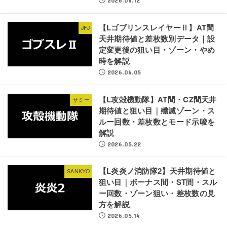
2026.06.12
【LゴブリンスレイヤーⅡ】AT間
JFJ
天井期待値と差枚数別データ｜設
定変更後の狙い目・ゾーン・やめ
時を解説
2026.06.05
【L攻殻機動隊】AT間・CZ間天井
サミー
期待値と狙い目｜殲滅ゾーン・ス
ルー回数・差枚数とモード示唆を
解説
2026.05.22
【L炎炎ノ消防隊2】天井期待値と
SANKYO
狙い目｜ボーナス間・ST間・スル
ー回数・ゾーン狙い・差枚数の見
方を解説
2026.05.14