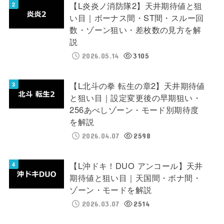
【L炎炎ノ消防隊2】天井期待値と狙
い目｜ボーナス間・ST間・スルー回
数・ゾーン狙い・差枚数の見方を解
説
2026.05.14
3105
【L北斗の拳 転生の章2】天井期待値
と狙い目｜設定変更後の早期狙い・
256あべしゾーン・モード別期待度
を解説
2026.04.07
2598
【L沖ドキ！DUO アンコール】天井
期待値と狙い目｜天国間・ボナ間・
ゾーン・モードを解説
2026.03.07
2514